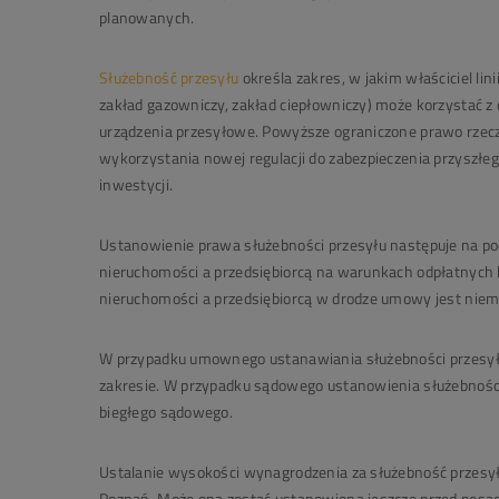
planowanych.
Służebność przesyłu
określa zakres, w jakim właściciel li
zakład gazowniczy, zakład ciepłowniczy) może korzystać z c
urządzenia przesyłowe. Powyższe ograniczone prawo rzecz
wykorzystania nowej regulacji do zabezpieczenia przyszłeg
inwestycji.
Ustanowienie prawa służebności przesyłu
następuje na po
nieruchomości a przedsiębiorcą na warunkach odpłatnych 
nieruchomości a przedsiębiorcą w drodze umowy jest nie
W przypadku umownego ustanawiania służebności przesył
zakresie. W przypadku sądowego ustanowienia służebności,
biegłego sądowego.
Ustalanie wysokości wynagrodzenia za służebność przesył
Poznań. Może ona zostać ustanowiona jeszcze przed posad