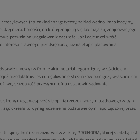
nii przesyłowych (np. zakład energetyczny, zakład wodno-kanalizacyjny,
udzej nieruchomości, na której znajdują się lub mają się znajdować jego
owe pozwala na uregulowanie zaszłości, jak i daje możliwość
o interesu prawnego przedsiębiorcy, już na etapie planowania
dstawie umowy (w formie aktu notarialnego) między właścicielem
bądź nieodpłatnie. Jeśli uregulowanie stosunków pomiędzy właścicielem
możliwe, służebność przesyłu można ustanowić sądownie.
u strony mogą wesprzeć się
opinią rzeczoznawcy majątkowego
w tym
 sąd określa to wynagrodzenie na podstawie opinii sporządzonej przez
u to specjalność rzeczoznawców z firmy PROJNORM, której siedzibą jest
owieniem urządzeń przesyłowych, jak i wówczas, gdy słupy stoją już od