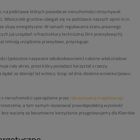
 na podstawie których posiadacze nieruchomości otrzymywali
ci
. Właściciele gruntów ubiegali się na podstawie naszych opinii m.in.
za słupy energetyczne
. W ramach regulowania stanu prawnego
ych już urządzeń infrastruktury technicznej (linii przesyłowych),
at istnieją urządzenia przesyłowe, przysługuje:
ości
(potocznie nazywane odszkodowaniem) należne właścicielowi
uje cały okres, przez który posiadacz korzystał z rzeczy.
a żądać za
dziesięć lat wstecz
, licząc od dnia złożenia wniosku/pozwu
 z nieruchomości
sporządzone przez
rzeczoznawcę majątkowego
ych roszczenia, a tym samym oszacować prawdopodobną wysokość
my, lecz wycenę za bezumowne korzystanie przygotowujemy dla Klientów
ergetyczne