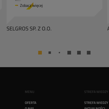
Zobacz więcej
SELGROS SP. Z O.O.
MENU
STREFA WIEDZY
OFERTA
STREFA WIEDZY
O NAS
AKTUALNOŚCI