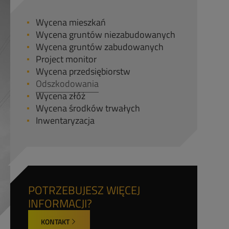
Wycena mieszkań
Wycena gruntów niezabudowanych
Wycena gruntów zabudowanych
Project monitor
Wycena przedsiębiorstw
Odszkodowania
Wycena złóż
Wycena środków trwałych
Inwentaryzacja
POTRZEBUJESZ WIĘCEJ
INFORMACJI?
KONTAKT