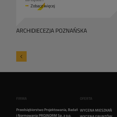
Zobacz więcej
ARCHIDIECEZJA POZNAŃSKA
FIRMA
OFERTA
Przedsiębiorstwo Projektowania, Badań
WYCENA MIESZKAŃ
i Normowania PROJNORM Sp. z o.o.
WYCENA GRUNTÓW