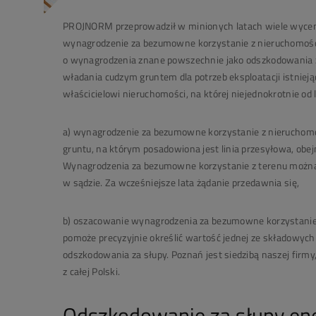
PROJNORM przeprowadził w minionych latach wiele wycen,
wynagrodzenie za bezumowne korzystanie z nieruchomoś
o wynagrodzenia znane powszechnie jako
odszkodowania 
władania cudzym gruntem dla potrzeb eksploatacji istniejąc
właścicielowi nieruchomości, na której niejednokrotnie od l
a)
wynagrodzenie za bezumowne korzystanie z nieruchom
gruntu, na którym posadowiona jest linia przesyłowa, obejm
Wynagrodzenia za
bezumowne korzystanie
z terenu możn
w sądzie. Za wcześniejsze lata żądanie przedawnia się,
b)
oszacowanie wynagrodzenia za bezumowne korzystanie
pomoże precyzyjnie określić wartość jednej ze składow
odszkodowania za słupy. Poznań jest siedzibą naszej fir
z całej Polski.
Odszkodowanie za słupy en