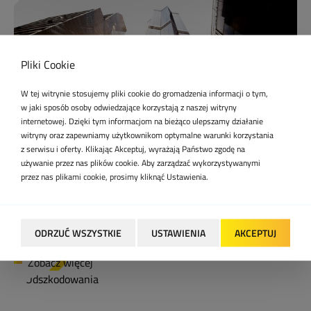
Pliki Cookie
W tej witrynie stosujemy pliki cookie do gromadzenia informacji o tym,
w jaki sposób osoby odwiedzające korzystają z naszej witryny
internetowej. Dzięki tym informacjom na bieżąco ulepszamy działanie
witryny oraz zapewniamy użytkownikom optymalne warunki korzystania
z serwisu i oferty. Klikając Akceptuj, wyrażają Państwo zgodę na
używanie przez nas plików cookie. Aby zarządzać wykorzystywanymi
WYCENA PRZEDSIĘBIORSTW
przez nas plikami cookie, prosimy kliknąć Ustawienia.
Funkcjonowanie przedsiębiorstwa jest w dużej mierze uzależnione
od dobrego projektu inwestycyjnego czy biznesplanu. Równie
istotne jest oszacowanie realnej wartości firmy w różnych
ODRZUĆ WSZYSTKIE
USTAWIENIA
AKCEPTUJ
aspekt...
Zobacz więcej