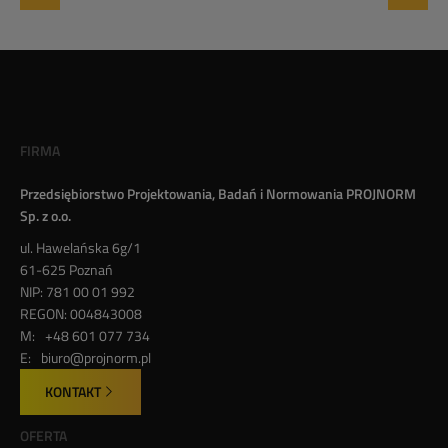
FIRMA
Przedsiębiorstwo Projektowania, Badań i Normowania PROJNORM
Sp. z o.o.
ul. Hawelańska 6g/1
61-625 Poznań
NIP:
781 00 01 992
REGON:
004843008
M:
+48 601 077 734
E:
biuro@projnorm.pl
KONTAKT
OFERTA