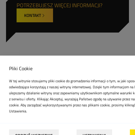
POTRZEBUJESZ WIĘCEJ INFORMACJI?
KONTAKT
Pliki Cookie
POPRZEDNI
POWRÓT DO
NASTĘPNY
W tej witrynie stosujemy pliki cookie do gromadzenia informacji o tym, w jaki spo
WPIS
LISTY
WPIS
odwiedzające korzystają z naszej witryny internetowej. Dzięki tym informacjom na 
ulepszamy działanie witryny oraz zapewniamy użytkownikom optymalne warunki k
z serwisu i oferty. Klikając Akceptuj, wyrażają Państwo zgodę na używanie przez n
cookie. Aby zarządzać wykorzystywanymi przez nas plikami cookie, prosimy klikną
Ustawienia.
REKOMENDACJE KLIENTÓW TO