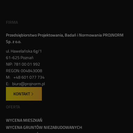
FIRMA
Przedsiębiorstwo Projektowania, Badań i Normowania PROJNORM
Sp. z o.o.
ul. Hawelańska 6g/1
61-625 Poznań
NIP:
781 00 01 992
REGON:
004843008
M:
+48 601 077 734
E:
biuro@projnorm.pl
KONTAKT
OFERTA
WYCENA MIESZKAŃ
WYCENA GRUNTÓW NIEZABUDOWANYCH